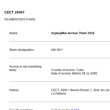
CECT 20407
FILAMENTOUS FUNGI
Name
Aspergillus terreus
Thom 1918
Strain designation
H/6-39-7
Access
in situ
(sampling
data)
Country of access: Cuba
Date of access: Before 08-11-2000
History
CECT, 2000 < Bueno-Rosell, L. (Inst. Inv. d
La Habana