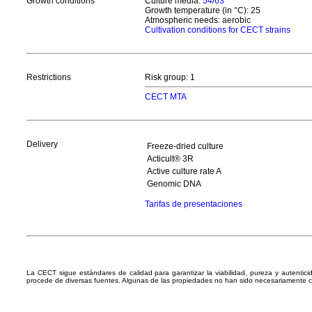
Growth conditions
Culture media:
54
/
63
Growth temperature (in °C): 25
Atmospheric needs: aerobic
Cultivation conditions for CECT strains
Restrictions
Risk group: 1
CECT MTA
Delivery
Freeze-dried culture
Acticult® 3R
Active culture rate A
Genomic DNA
Tarifas de presentaciones
La CECT sigue estándares de calidad para garantizar la viabilidad, pureza y autentic
procede de diversas fuentes. Algunas de las propiedades no han sido necesariamente 